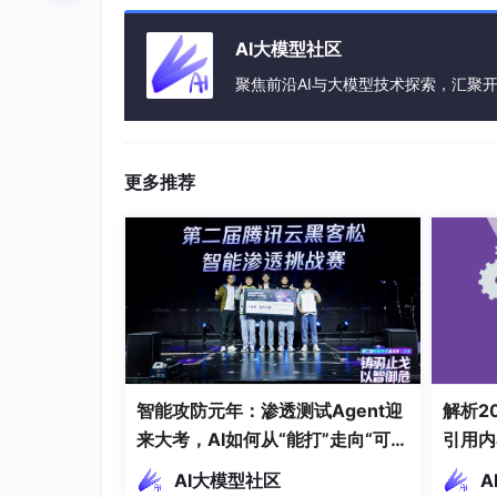
AI大模型社区
聚焦前沿AI与大模型技术探索，汇聚
长为2的池化层构成。
layer1
更多推荐
以18和50举例
18的basicblock如下,layer1共有2个下图的basic
resnet-18的block称为basicblock
resnet-50称为bottleneck
identity和卷积之后的输出对应数值相加！
智能攻防元年：渗透测试Agent迎
解析2
来大考，AI如何从“能打”走向“可
引用内
控”
AI大模型社区
A