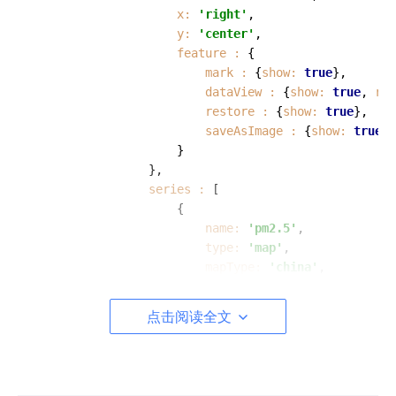
x:
'right'
,

y:
'center'
,

feature :
 {

mark :
 {
show:
true
},

dataView :
 {
show:
true
, 
rea
restore :
 {
show:
true
},

saveAsImage :
 {
show:
true
}

        	        }

        	    },

series :
 [

        	        {

name:
'pm2.5'
,

type:
'map'
,

mapType:
'china'
,

hoverable:
false
,

roam:true
,

点击阅读全文
data :
 [],

markPoint :
 {
//数据全是markP
symbolSize:
20
,       
/
itemStyle:
 {
