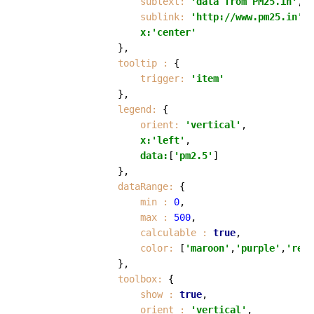
subtext:
'data from PM25.in'
,

sublink:
'http://www.pm25.in'
,

x:'center'
        	    },

tooltip :
 {

trigger:
'item'
        	    },

legend:
 {

orient:
'vertical'
,

x:'left'
,

data:
[
'pm2.5'
]

        	    },

dataRange:
 {

min :
0
,

max :
500
,

calculable :
true
,

color:
 [
'maroon'
,
'purple'
,
'red'
        	    },

toolbox:
 {

show :
true
,

orient :
'vertical'
,
