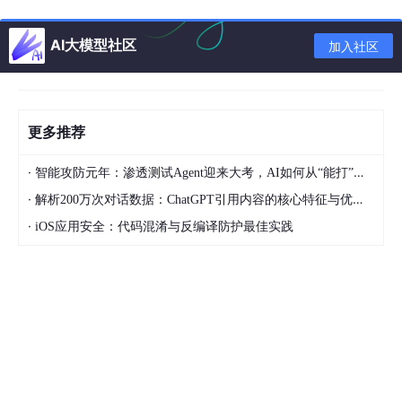
normal:
 {

borderColor:
'#
AI大模型社区
加入社区
borderWidth:
1
,
label:
 {

show:
false
        	                        }

        	                    },

更多推荐
emphasis:
 {

borderColor:
'#
·
智能攻防元年：渗透测试Agent迎来大考，AI如何从“能打”走向“可控”
borderWidth:
5
,

·
解析200万次对话数据：ChatGPT引用内容的核心特征与优化策略
label:
 {

show:
false
·
iOS应用安全：代码混淆与反编译防护最佳实践
        	                        }

        	                    }

        	                },

effect :
 {

show:
true
,

shadowBlur :
0
        	                },

data :
 [
